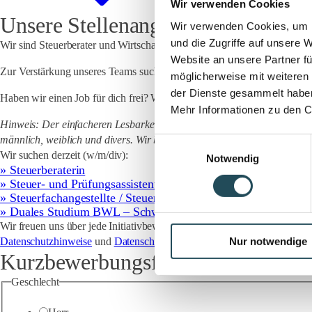
Wir verwenden Cookies
Unsere Stellenangebote
Wir verwenden Cookies, um I
und die Zugriffe auf unsere 
Wir sind Steuerberater und Wirtschaftsprüfer und arbeiten eng mit ein
Website an unsere Partner fü
Zur Verstärkung unseres Teams suchen wir engagierte und kompetente Ko
möglicherweise mit weiteren
der Dienste gesammelt habe
Haben wir einen Job für dich frei? Willst du uns kennenlernen? Wir fr
Mehr Informationen zu den C
Hinweis:
Der einfacheren Lesbarkeit willen haben wir nachfolgend häuf
männlich, weiblich und divers. Wir bitten um Verständnis.
Einwilligungsauswahl
Wir suchen derzeit (w/m/div):
Notwendig
» Steuerberaterin
» Steuer- und Prüfungsassistentin
» Steuerfachangestellte / Steuerfachwirtin
» Duales Studium BWL – Schwerpunkt Wirtschaftsprüfung / 
Wir freuen uns über jede Initiativbewerbung, auch wenn deine offene Ste
Datenschutzhinweise
und
Datenschutz für Bewerber
.
Nur notwendige
Kurzbewerbungsformular
Geschlecht