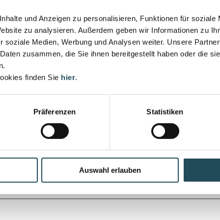
nhalte und Anzeigen zu personalisieren, Funktionen für soziale
Website zu analysieren. Außerdem geben wir Informationen zu I
er renommierten Rechtsanwaltskanzlei zusammen. Gemeinsam bilden wir ei
r soziale Medien, Werbung und Analysen weiter. Unsere Partner
lleginnen, die uns fachlich, menschlich und persönlich noch weiter na
 Daten zusammen, die Sie ihnen bereitgestellt haben oder die s
n.
euen uns sehr auf deine Kontaktaufnahme!
ookies finden Sie
hier
.
ig die weibliche Form gewählt. Lange wurde die männliche Form verwen
Präferenzen
Statistiken
Steuern
lle gerade nicht ausgeschrieben ist.
Auswahl erlauben